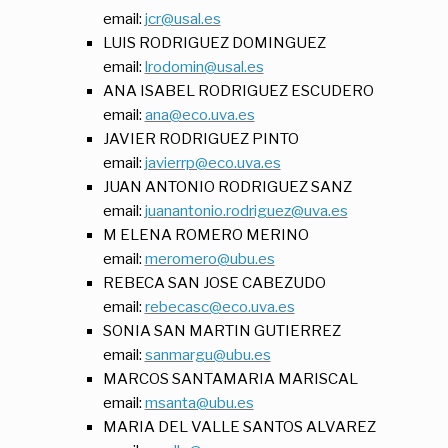
email:
jcr@usal.es
LUIS RODRIGUEZ DOMINGUEZ
email:
lrodomin@usal.es
ANA ISABEL RODRIGUEZ ESCUDERO
email:
ana@eco.uva.es
JAVIER RODRIGUEZ PINTO
email:
javierrp@eco.uva.es
JUAN ANTONIO RODRIGUEZ SANZ
email:
juanantonio.rodriguez@uva.es
M ELENA ROMERO MERINO
email:
meromero@ubu.es
REBECA SAN JOSE CABEZUDO
email:
rebecasc@eco.uva.es
SONIA SAN MARTIN GUTIERREZ
email:
sanmargu@ubu.es
MARCOS SANTAMARIA MARISCAL
email:
msanta@ubu.es
MARIA DEL VALLE SANTOS ALVAREZ