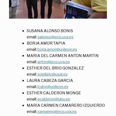
SUSANA ALONSO BONIS
email:
salonso@eco.uva.es
BORJA AMOR TAPIA
email:
borja.amor@unileon.es
MARIA DEL CARMEN ANTON MARTIN
email:
anton@eco.uva.es
ESTHER DEL BRIO GONZALEZ
email:
edelbrio@usal.es
LAURA CABEZA GARCIA
email:
lcabg@unileon.es
ESTHER CALDERON MONGE
email:
ecalderon@ubu.es
MARIA CARMEN CAMARERO IZQUIERDO
email:
camarero@eco.uva.es