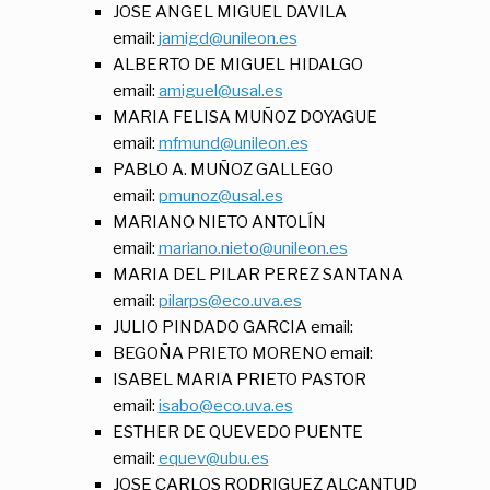
JOSE ANGEL MIGUEL DAVILA
email:
jamigd@unileon.es
ALBERTO DE MIGUEL HIDALGO
email:
amiguel@usal.es
MARIA FELISA MUÑOZ DOYAGUE
email:
mfmund@unileon.es
PABLO A. MUÑOZ GALLEGO
email:
pmunoz@usal.es
MARIANO NIETO ANTOLÍN
email:
mariano.nieto@unileon.es
MARIA DEL PILAR PEREZ SANTANA
email:
pilarps@eco.uva.es
JULIO PINDADO GARCIA email:
BEGOÑA PRIETO MORENO email:
ISABEL MARIA PRIETO PASTOR
email:
isabo@eco.uva.es
ESTHER DE QUEVEDO PUENTE
email:
equev@ubu.es
JOSE CARLOS RODRIGUEZ ALCANTUD