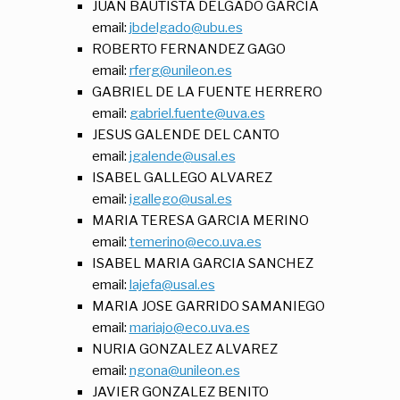
JUAN BAUTISTA DELGADO GARCIA
email:
jbdelgado@ubu.es
ROBERTO FERNANDEZ GAGO
email:
rferg@unileon.es
GABRIEL DE LA FUENTE HERRERO
email:
gabriel.fuente@uva.es
JESUS GALENDE DEL CANTO
email:
jgalende@usal.es
ISABEL GALLEGO ALVAREZ
email:
igallego@usal.es
MARIA TERESA GARCIA MERINO
email:
temerino@eco.uva.es
ISABEL MARIA GARCIA SANCHEZ
email:
lajefa@usal.es
MARIA JOSE GARRIDO SAMANIEGO
email:
mariajo@eco.uva.es
NURIA GONZALEZ ALVAREZ
email:
ngona@unileon.es
JAVIER GONZALEZ BENITO