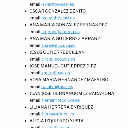
email:
javiergb@usal.es
OSCAR GONZALEZ BENITO
email:
oscargb@usal.es
ANA MARIA GONZALEZ FERNANDEZ
email:
amgonf@unileon.es
ANA MARIA GUTIERREZ ARRANZ
email:
anag@eco.uva.es
JESUS GUTIERREZ CILLAN
email:
cillan@eco.uva.es
JOSE MANUEL GUTIERREZ DIEZ
email:
jmgut@usal.es
ROSA MARIA HERNANDEZ MAESTRO
email:
rosahm@usal.es
JUAN JOSE HERNANGOMEZ BARAHONA
email:
jhernan@eco.uva.es
LILIANA HERRERA ENRIQUEZ
email:
lhere@unileon.es
ALICIA IZQUIERDO YUSTA
email:
aliciaiz@ubu.es