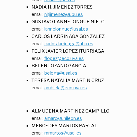
NADIA H. JIMENEZ TORRES
email:
nhjimenez@ubu.es
GUSTAVO LANNELONGUE NIETO
email:
lannelongue@usal.es
CARLOS LARRINAGA GONZALEZ
email:
carlos.larrinaga@ubu.es
FELIX JAVIER LOPEZ ITURRIAGA
email:
flopez@eco.uva.es
BELEN LOZANO GARCIA
email:
beloga@usal.es
TERESA NATALIA MARTIN CRUZ
email:
ambiela@eco.uva.es
ALMUDENA MARTINEZ CAMPILLO
email:
amarc@unileon.es
MERCEDES MARTOS PARTAL
email:
mmartos@usal.es