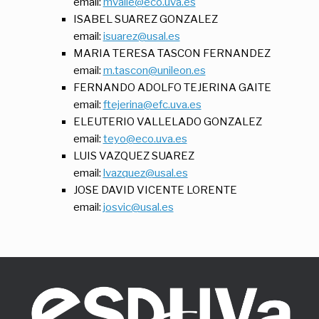
email:
mvalle@eco.uva.es
ISABEL SUAREZ GONZALEZ
email:
isuarez@usal.es
MARIA TERESA TASCON FERNANDEZ
email:
m.tascon@unileon.es
FERNANDO ADOLFO TEJERINA GAITE
email:
ftejerina@efc.uva.es
ELEUTERIO VALLELADO GONZALEZ
email:
teyo@eco.uva.es
LUIS VAZQUEZ SUAREZ
email:
lvazquez@usal.es
JOSE DAVID VICENTE LORENTE
email:
josvic@usal.es