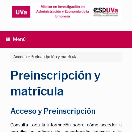
Saltar
al
contenido
Menú
Acceso
>
Preinscripción y matrícula
Preinscripción y
matrícula
Acceso y Preinscripción
Consulta toda la información sobre cómo acceder a
estudiar un máster de investigación adscrito a la